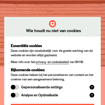
Wie houdt nu niet van cookies
Homologatie van een
Essentiële cookies
product
Deze cookies zijn noodzakelijk voor de goede werking van de
website en worden altijd geplaatst.
Meer info over het
privacy- en cookiebeleid
van BVHB.
Bijkomende cookies:
Deze cookies helpen bij het personaliseren van content en het
creëren van een aangenamere beleving.
Gepersonaliseerde settings
?
Functionele cookies onthouden door u
Analyse en Optimalisatie
?
geselecteerde en ingevoerde instellingen en
Statistische cookies verzamelen (anonieme)
gegevens.
data waarmee de website na analyse