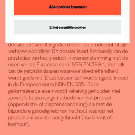
geoptimaliseerd kan worden.
Homologatie van een product
Alle cookies bewaren
Om haar doelstellingen te bereiken verleent BVHB
een
Enkel essentiële cookies
homologatie
aan een houtbeschermingsmiddel of
houtverduurzamingsmiddel op basis van een technisch
dossier dat wordt ingediend door de producent of zijn
vertegenwoordiger. Dit dossier levert het bewijs van de
prestaties van het product in overeenstemming met de
eisen van de Europese norm NBN EN 599-1, voor elk
van de gebruiksklassen waarvoor doeltreffendheid
wordt geclaimd. Deze klassen zelf worden gedefinieerd
in de Europese norm NBN EN 335. Bij de
geformuleerde eisen wordt rekening gehouden met
zowel de toepassingsmethode van het product
(oppervlakte- of dieptebehandeling) als met de
bijzondere gevoeligheid van het hout waarop het
product zal worden aangebracht (naaldhout of
loofhout).